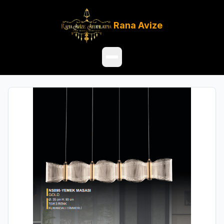
Rana
Avize
Ana Sayfa
Ürünler
Hakkımızda
Referanslar
Satış Noktaları