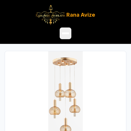
Rana
Avize
Ana Sayfa
Ürünler
Hakkımızda
Referanslar
Satış Noktaları