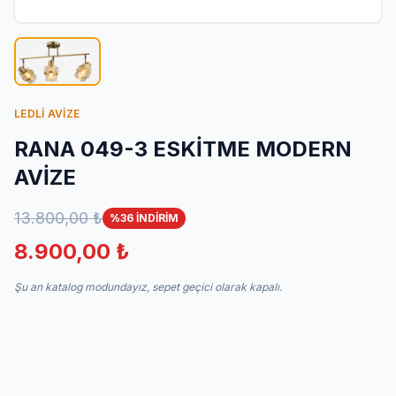
İletişim
LEDLİ AVİZE
RANA 049-3 ESKİTME MODERN
AVİZE
13.800,00 ₺
%36 İNDİRİM
8.900,00 ₺
Şu an katalog modundayız, sepet geçici olarak kapalı.