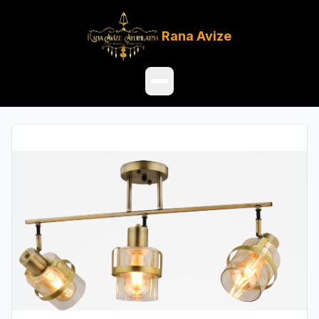
Rana
Avize
Ana Sayfa
Ürünler
Hakkımızda
Referanslar
Satış Noktaları