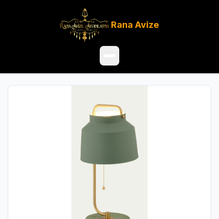
Rana
Avize
Ana Sayfa
Ürünler
Hakkımızda
Referanslar
Satış Noktaları