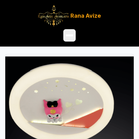
Rana
Avize
Ana Sayfa
Ürünler
Hakkımızda
Referanslar
Satış Noktaları