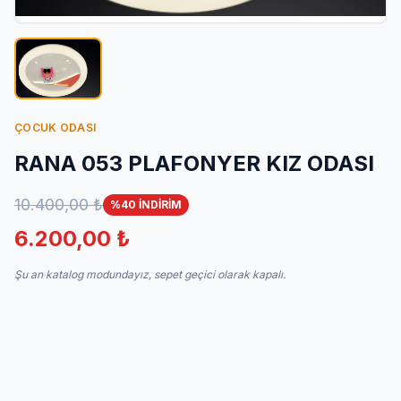
İletişim
ÇOCUK ODASI
RANA 053 PLAFONYER KIZ ODASI
10.400,00 ₺
%40 İNDİRİM
6.200,00 ₺
Şu an katalog modundayız, sepet geçici olarak kapalı.