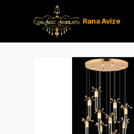
Rana
Avize