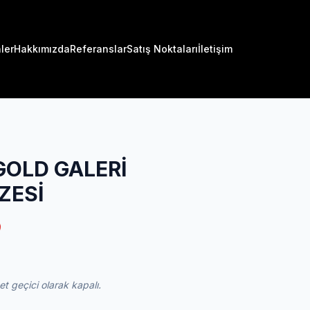
ler
Hakkımızda
Referanslar
Satış Noktaları
İletişim
GOLD GALERİ
ZESİ
 geçici olarak kapalı.