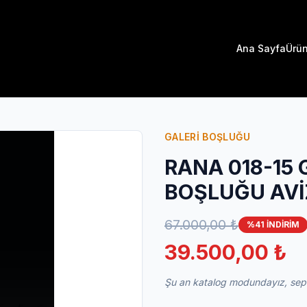
Ana Sayfa
Ürün
GALERİ BOŞLUĞU
RANA 018-15 
BOŞLUĞU AVİ
67.000,00 ₺
%41 İNDİRİM
39.500,00 ₺
Şu an katalog modundayız, sepet