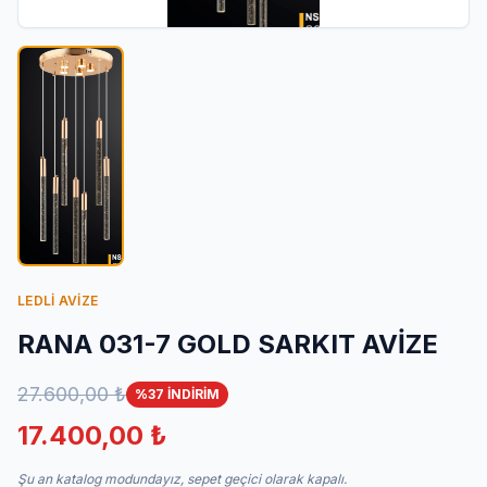
İletişim
LEDLİ AVİZE
RANA 031-7 GOLD SARKIT AVİZE
27.600,00 ₺
%37 İNDİRİM
17.400,00 ₺
Şu an katalog modundayız, sepet geçici olarak kapalı.