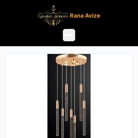
Rana
Avize
Ana Sayfa
Ürünler
Hakkımızda
Referanslar
Satış Noktaları