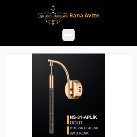
Rana
Avize
Ana Sayfa
Ürünler
Hakkımızda
Referanslar
Satış Noktaları