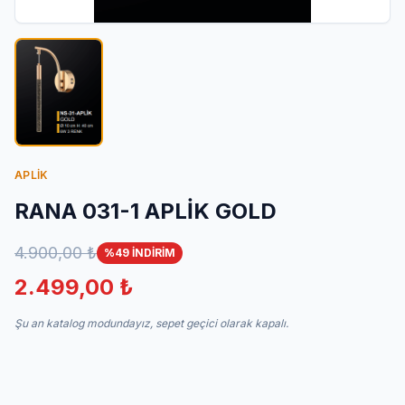
İletişim
APLİK
RANA 031-1 APLİK GOLD
4.900,00 ₺
%49 İNDİRİM
2.499,00 ₺
Şu an katalog modundayız, sepet geçici olarak kapalı.