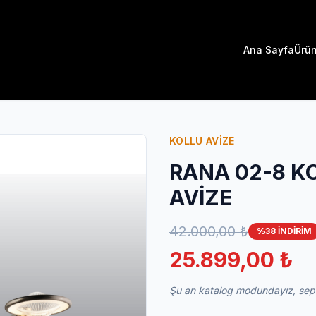
Ana Sayfa
Ürün
KOLLU AVİZE
RANA 02-8 K
AVİZE
42.000,00 ₺
%38 İNDİRİM
25.899,00 ₺
Şu an katalog modundayız, sepet