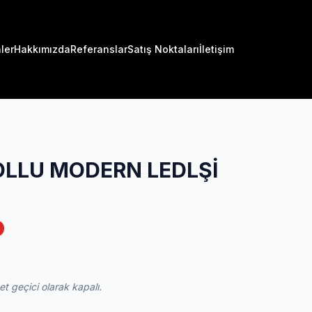
ler
Hakkımızda
Referanslar
Satış Noktaları
İletişim
OLLU MODERN LEDLŞİ
 geçici olarak kapalı.