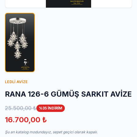
İletişim
LEDLİ AVİZE
RANA 126-6 GÜMÜŞ SARKIT AVİZE
25.500,00 ₺
%35 İNDİRİM
16.700,00 ₺
Şu an katalog modundayız, sepet geçici olarak kapalı.