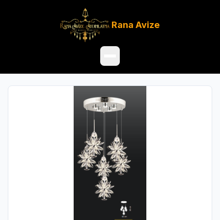
Rana
Avize
Ana Sayfa
Ürünler
Hakkımızda
Referanslar
Satış Noktaları