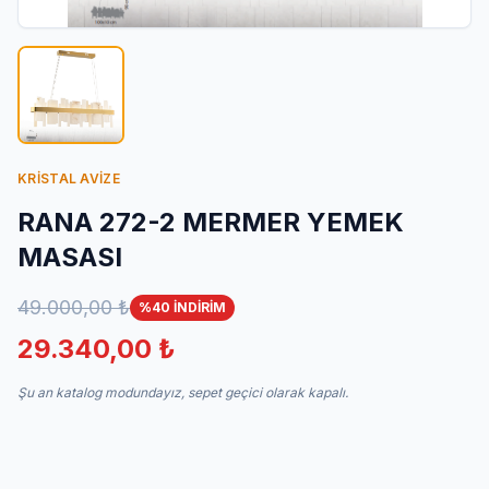
İletişim
KRİSTAL AVİZE
RANA 272-2 MERMER YEMEK
MASASI
49.000,00 ₺
%40 İNDİRİM
29.340,00 ₺
Şu an katalog modundayız, sepet geçici olarak kapalı.