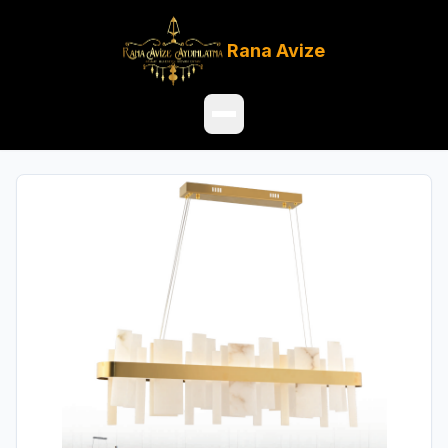
Rana
Avize
Ana Sayfa
Ürünler
Hakkımızda
Referanslar
Satış Noktaları