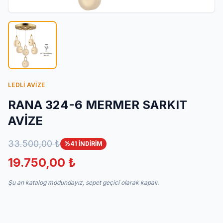
İletişim
LEDLİ AVİZE
RANA 324-6 MERMER SARKIT
AVİZE
33.500,00 ₺
%41 İNDİRİM
19.750,00 ₺
Şu an katalog modundayız, sepet geçici olarak kapalı.