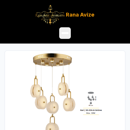
Rana
Avize
Ana Sayfa
Ürünler
Hakkımızda
Referanslar
Satış Noktaları