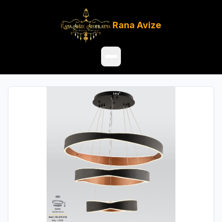
Rana
Avize
Ana Sayfa
Ürünler
Hakkımızda
Referanslar
Satış Noktaları