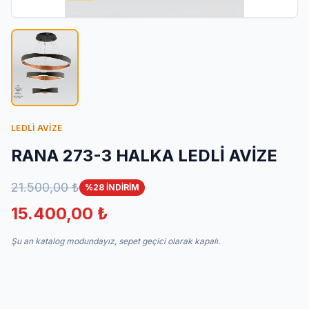
İletişim
LEDLİ AVİZE
RANA 273-3 HALKA LEDLİ AVİZE
21.500,00 ₺
%28 İNDİRİM
15.400,00 ₺
Şu an katalog modundayız, sepet geçici olarak kapalı.