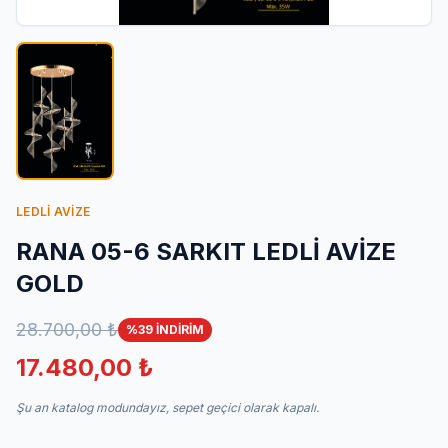
İletişim
LEDLİ AVİZE
RANA 05-6 SARKIT LEDLİ AVİZE
GOLD
28.700,00 ₺
%39 İNDİRİM
17.480,00 ₺
Şu an katalog modundayız, sepet geçici olarak kapalı.