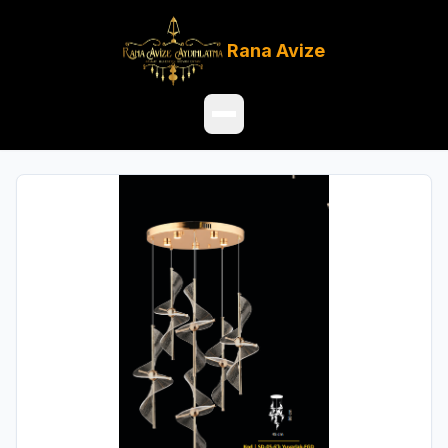
Rana
Avize
Ana Sayfa
Ürünler
Hakkımızda
Referanslar
Satış Noktaları