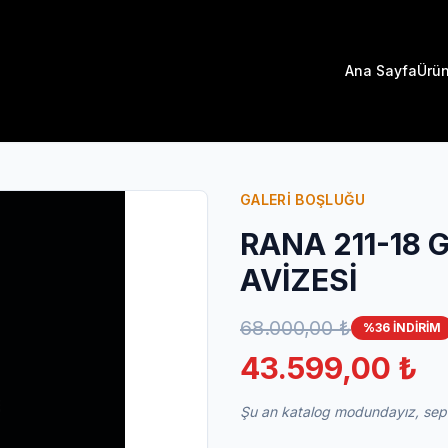
Ana Sayfa
Ürün
GALERİ BOŞLUĞU
RANA 211-18 
AVİZESİ
68.000,00 ₺
%36 İNDİRİM
43.599,00 ₺
Şu an katalog modundayız, sepet