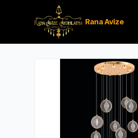
Rana
Avize