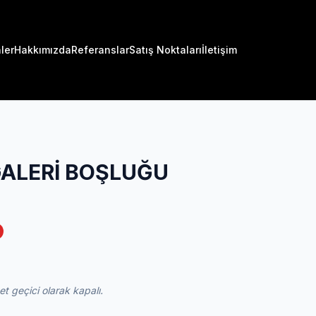
ler
Hakkımızda
Referanslar
Satış Noktaları
İletişim
GALERİ BOŞLUĞU
 geçici olarak kapalı.