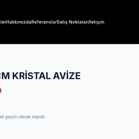
ler
Hakkımızda
Referanslar
Satış Noktaları
İletişim
M KRİSTAL AVİZE
 geçici olarak kapalı.