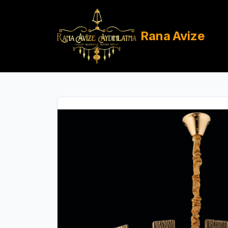
Rana
Avize