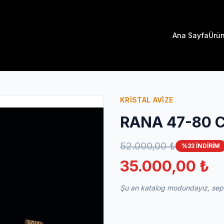
Ana Sayfa
Ürün
KRİSTAL AVİZE
RANA 47-80 C
52.000,00 ₺
%33 İNDİRİM
35.000,00 ₺
Şu an katalog modundayız, sepet