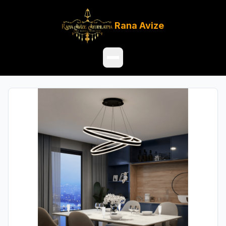
Rana
Avize
Ana Sayfa
Ürünler
Hakkımızda
Referanslar
Satış Noktaları