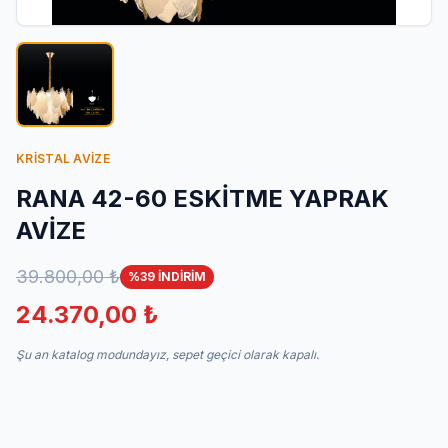
İletişim
KRİSTAL AVİZE
RANA 42-60 ESKİTME YAPRAK
AVİZE
39.800,00 ₺
%39 İNDİRİM
24.370,00 ₺
Şu an katalog modundayız, sepet geçici olarak kapalı.