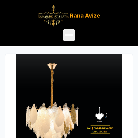
Rana
Avize
Ana Sayfa
Ürünler
Hakkımızda
Referanslar
Satış Noktaları