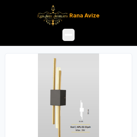
Rana
Avize
Ana Sayfa
Ürünler
Hakkımızda
Referanslar
Satış Noktaları