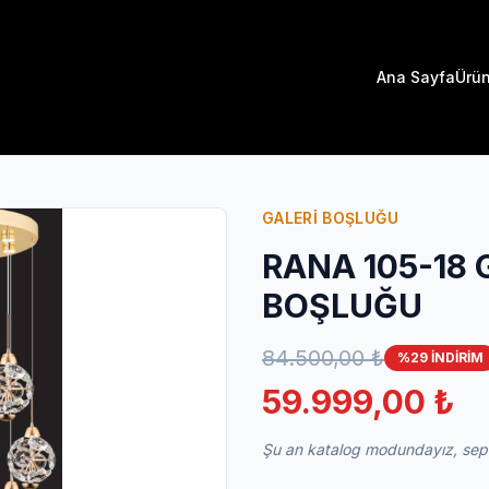
Ana Sayfa
Ürün
GALERİ BOŞLUĞU
RANA 105-18 
BOŞLUĞU
84.500,00 ₺
%29 İNDİRİM
59.999,00 ₺
Şu an katalog modundayız, sepet