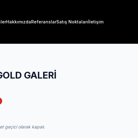
ler
Hakkımızda
Referanslar
Satış Noktaları
İletişim
GOLD GALERİ
 geçici olarak kapalı.