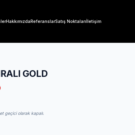
ler
Hakkımızda
Referanslar
Satış Noktaları
İletişim
IRALI GOLD
 geçici olarak kapalı.