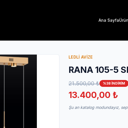
Ana Sayfa
Ürün
LEDLİ AVİZE
RANA 105-5 S
21.500,00 ₺
%38 İNDİRİM
13.400,00 ₺
Şu an katalog modundayız, sepet