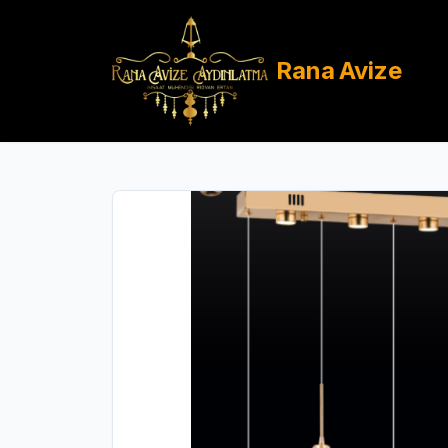
Rana
Avize