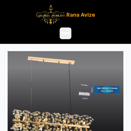
Rana
Avize
Ana Sayfa
Ürünler
Hakkımızda
Referanslar
Satış Noktaları