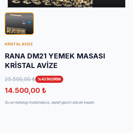
İletişim
KRİSTAL AVİZE
RANA DM21 YEMEK MASASI
KRİSTAL AVİZE
25.500,00 ₺
%43 İNDİRİM
14.500,00 ₺
Şu an katalog modundayız, sepet geçici olarak kapalı.