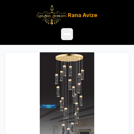
Rana
Avize
Ana Sayfa
Ürünler
Hakkımızda
Referanslar
Satış Noktaları