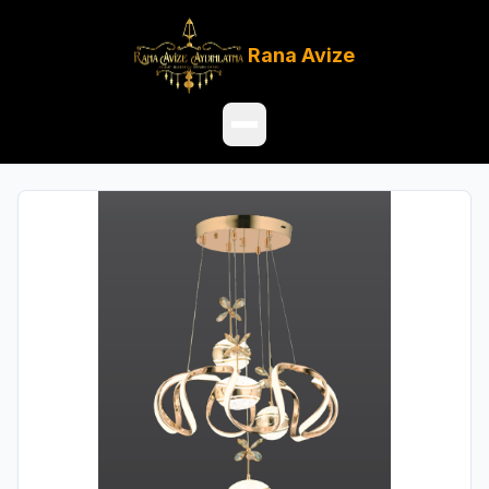
Rana
Avize
Ana Sayfa
Ürünler
Hakkımızda
Referanslar
Satış Noktaları