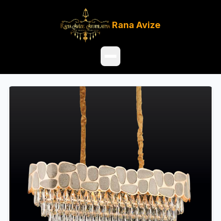
Rana
Avize
Ana Sayfa
Ürünler
Hakkımızda
Referanslar
Satış Noktaları