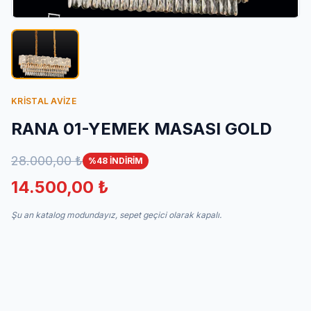
İletişim
KRİSTAL AVİZE
RANA 01-YEMEK MASASI GOLD
28.000,00 ₺
%48 İNDİRİM
14.500,00 ₺
Şu an katalog modundayız, sepet geçici olarak kapalı.