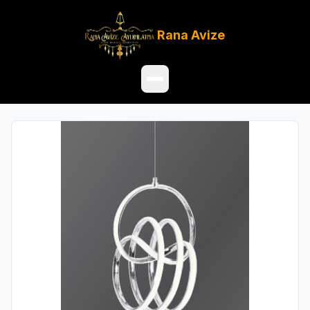
Rana
Avize
Ana Sayfa
Ürünler
Hakkımızda
Referanslar
Satış Noktaları