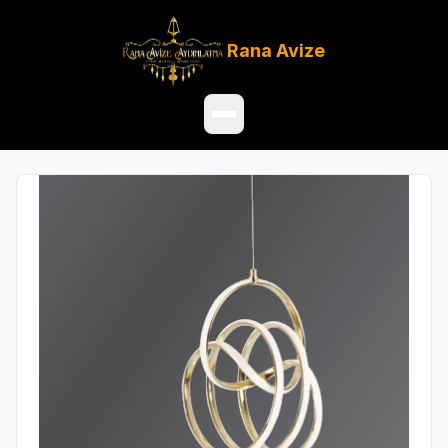
Rana
Avize
Ana Sayfa
Ürünler
Hakkımızda
Referanslar
Satış Noktaları