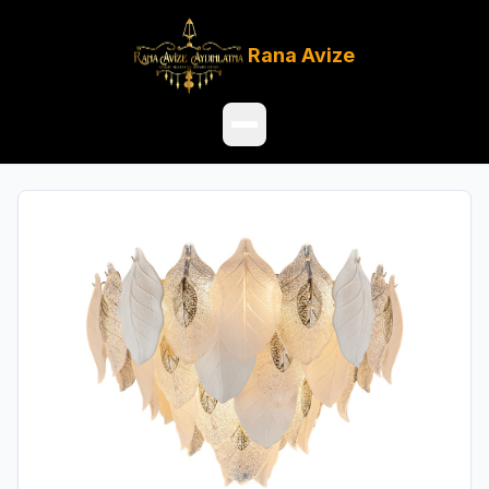
Rana
Avize
Ana Sayfa
Ürünler
Hakkımızda
Referanslar
Satış Noktaları