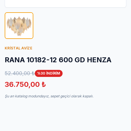
İletişim
KRİSTAL AVİZE
RANA 10182-12 600 GD HENZA
52.400,00 ₺
%30 İNDİRİM
36.750,00 ₺
Şu an katalog modundayız, sepet geçici olarak kapalı.