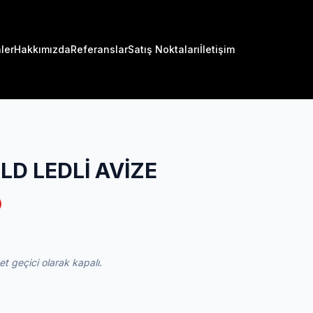
ler
Hakkımızda
Referanslar
Satış Noktaları
İletişim
D LEDLİ AVİZE
 geçici olarak kapalı.