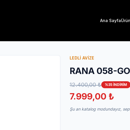
Ana Sayfa
Ürün
LEDLİ AVİZE
RANA 058-GOL
12.400,00 ₺
%35 İNDİRİM
7.999,00 ₺
Şu an katalog modundayız, sepet