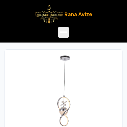
Rana
Avize
Ana Sayfa
Ürünler
Hakkımızda
Referanslar
Satış Noktaları