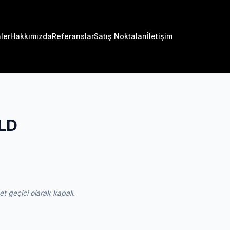
ler
Hakkımızda
Referanslar
Satış Noktaları
İletişim
LD
 geçici olarak kapalı.