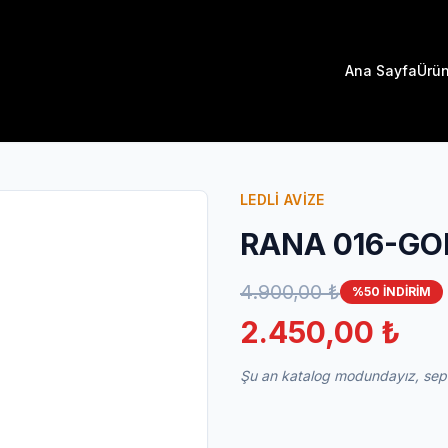
Ana Sayfa
Ürün
LEDLİ AVİZE
RANA 016-GO
4.900,00 ₺
%50 İNDİRİM
2.450,00 ₺
Şu an katalog modundayız, sepet