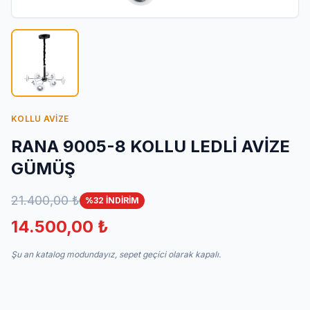
İletişim
KOLLU AVİZE
RANA 9005-8 KOLLU LEDLİ AVİZE
GÜMÜŞ
21.400,00 ₺
%32 İNDİRİM
14.500,00 ₺
Şu an katalog modundayız, sepet geçici olarak kapalı.