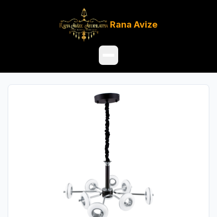
Rana
Avize
Ana Sayfa
Ürünler
Hakkımızda
Referanslar
Satış Noktaları