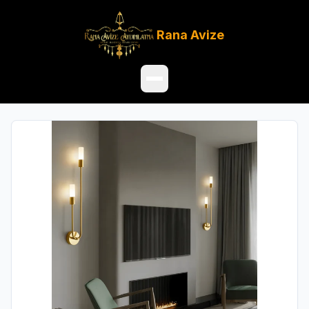
Rana
Avize
Ana Sayfa
Ürünler
Hakkımızda
Referanslar
Satış Noktaları