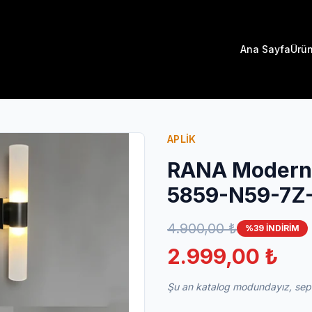
Ana Sayfa
Ürün
APLİK
RANA Modern A
5859-N59-7Z
4.900,00 ₺
%39 İNDİRİM
2.999,00 ₺
Şu an katalog modundayız, sepet