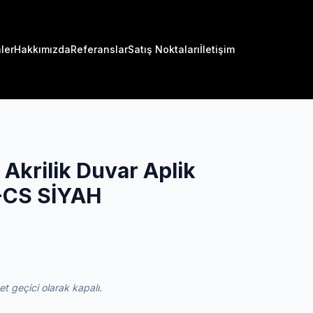
ler
Hakkımızda
Referanslar
Satış Noktaları
İletişim
krilik Duvar Aplik
-CS SİYAH
 geçici olarak kapalı.