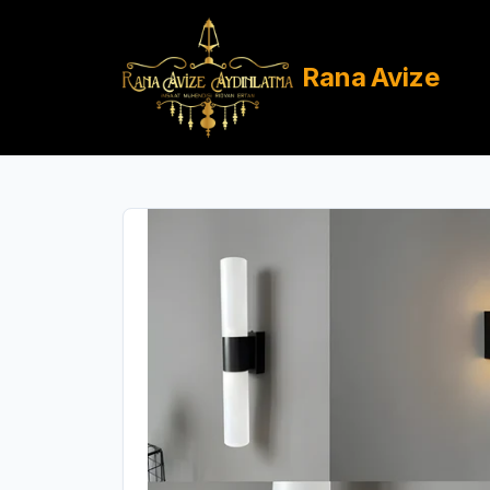
Rana
Avize