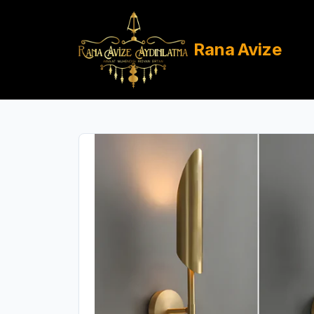
Rana
Avize