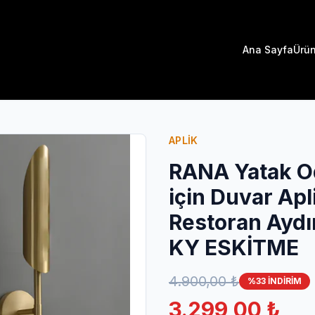
Ana Sayfa
Ürün
APLİK
RANA Yatak O
için Duvar Apl
Restoran Ayd
KY ESKİTME
4.900,00 ₺
%33 İNDİRİM
3.299,00 ₺