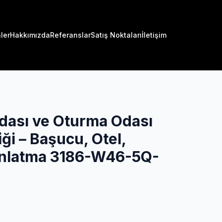
ler
Hakkımızda
Referanslar
Satış Noktaları
İletişim
dası ve Oturma Odası
iği – Başucu, Otel,
ınlatma 3186-W46-5Q-