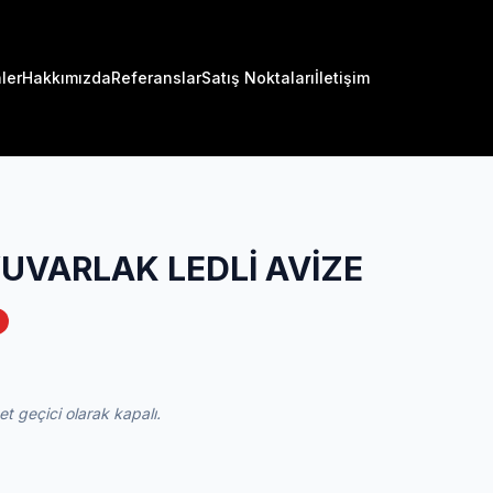
ler
Hakkımızda
Referanslar
Satış Noktaları
İletişim
YUVARLAK LEDLİ AVİZE
 geçici olarak kapalı.