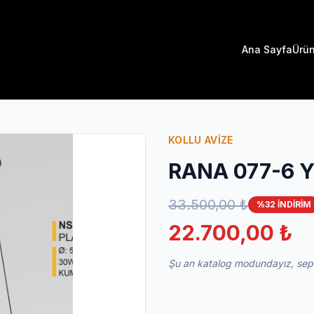
Ana Sayfa
Ürün
KOLLU AVİZE
RANA 077-6 
33.500,00 ₺
%32 İNDİRİM
22.700,00 ₺
Şu an katalog modundayız, sepet