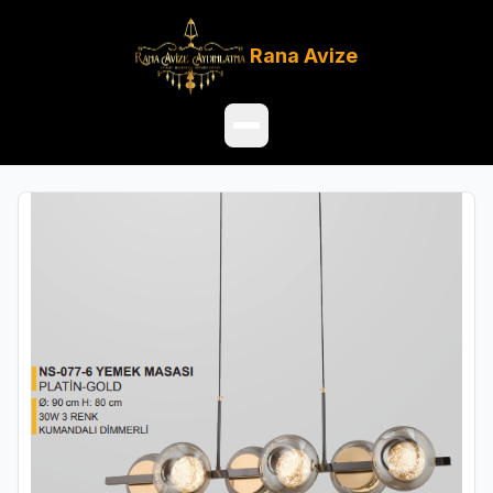
Rana
Avize
Ana Sayfa
Ürünler
Hakkımızda
Referanslar
Satış Noktaları