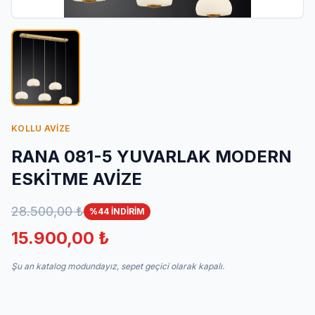
İletişim
KOLLU AVİZE
RANA 081-5 YUVARLAK MODERN
ESKİTME AVİZE
28.500,00 ₺
%44 İNDİRİM
15.900,00 ₺
Şu an katalog modundayız, sepet geçici olarak kapalı.