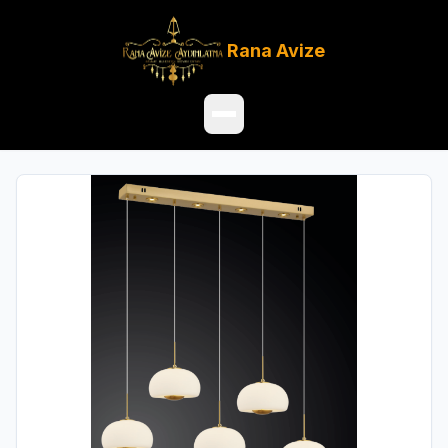
Rana
Avize
Ana Sayfa
Ürünler
Hakkımızda
Referanslar
Satış Noktaları