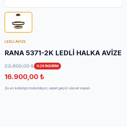
İletişim
LEDLİ AVİZE
RANA 5371-2K LEDLİ HALKA AVİZE
23.800,00 ₺
%29 İNDİRİM
16.900,00 ₺
Şu an katalog modundayız, sepet geçici olarak kapalı.