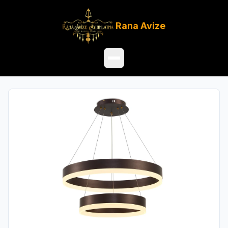
Rana
Avize
Ana Sayfa
Ürünler
Hakkımızda
Referanslar
Satış Noktaları