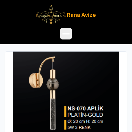
Rana
Avize
Ana Sayfa
Ürünler
Hakkımızda
Referanslar
Satış Noktaları