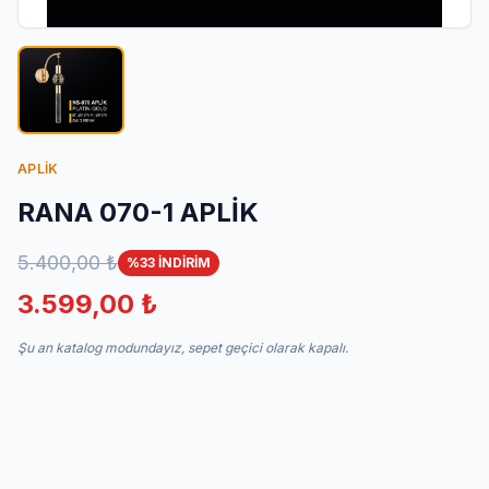
İletişim
APLİK
RANA 070-1 APLİK
5.400,00 ₺
%33 İNDİRİM
3.599,00 ₺
Şu an katalog modundayız, sepet geçici olarak kapalı.