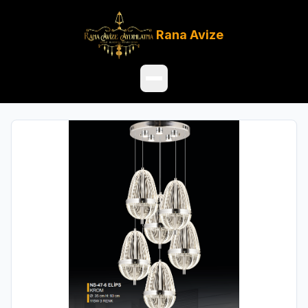
Rana
Avize
Ana Sayfa
Ürünler
Hakkımızda
Referanslar
Satış Noktaları