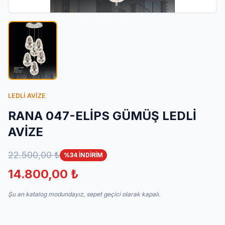
İletişim
LEDLİ AVİZE
RANA 047-ELİPS GÜMÜŞ LEDLİ
AVİZE
22.500,00 ₺
%34 İNDİRİM
14.800,00 ₺
Şu an katalog modundayız, sepet geçici olarak kapalı.