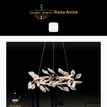
Rana
Avize
Ana Sayfa
Ürünler
Hakkımızda
Referanslar
Satış Noktaları