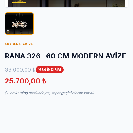
İletişim
MODERN AVİZE
RANA 326 -60 CM MODERN AVİZE
39.000,00 ₺
%34 İNDİRİM
25.700,00 ₺
Şu an katalog modundayız, sepet geçici olarak kapalı.