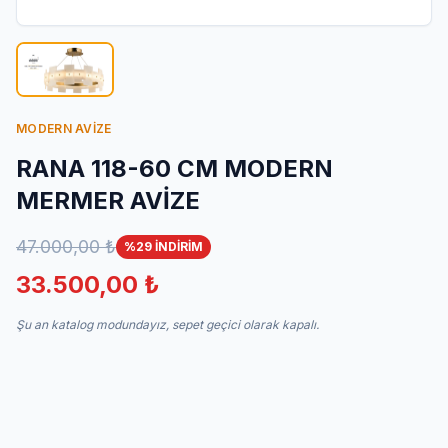
İletişim
MODERN AVİZE
RANA 118-60 CM MODERN
MERMER AVİZE
47.000,00 ₺
%29 İNDİRİM
33.500,00 ₺
Şu an katalog modundayız, sepet geçici olarak kapalı.