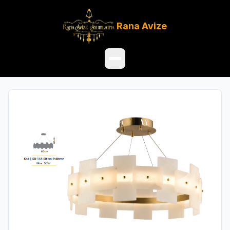
Rana
Avize
Ana Sayfa
Ürünler
Hakkımızda
Referanslar
Satış Noktaları