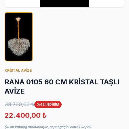
İletişim
KRİSTAL AVİZE
RANA 0105 60 CM KRİSTAL TAŞLI
AVİZE
38.700,00 ₺
%42 İNDİRİM
22.400,00 ₺
Şu an katalog modundayız, sepet geçici olarak kapalı.