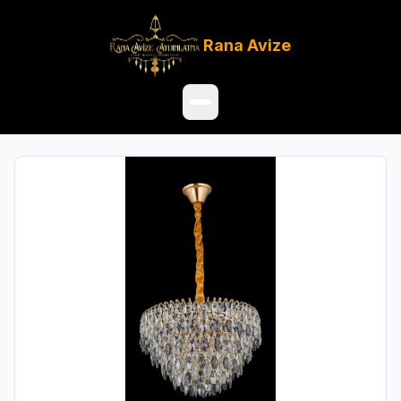
Rana
Avize
Ana Sayfa
Ürünler
Hakkımızda
Referanslar
Satış Noktaları