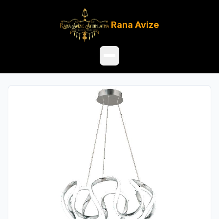
Rana
Avize
Ana Sayfa
Ürünler
Hakkımızda
Referanslar
Satış Noktaları