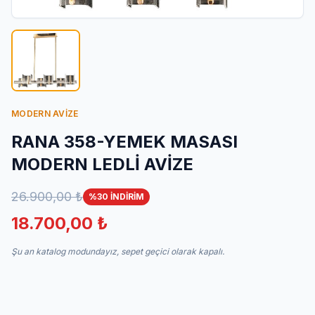
İletişim
MODERN AVİZE
RANA 358-YEMEK MASASI
MODERN LEDLİ AVİZE
26.900,00 ₺
%30 İNDİRİM
18.700,00 ₺
Şu an katalog modundayız, sepet geçici olarak kapalı.