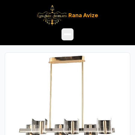
Rana
Avize
Ana Sayfa
Ürünler
Hakkımızda
Referanslar
Satış Noktaları