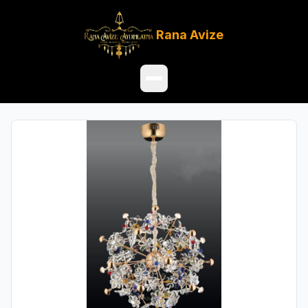
Rana
Avize
Ana Sayfa
Ürünler
Hakkımızda
Referanslar
Satış Noktaları