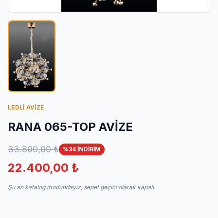
İletişim
LEDLİ AVİZE
RANA 065-TOP AVİZE
33.800,00 ₺
%34 İNDİRİM
22.400,00 ₺
Şu an katalog modundayız, sepet geçici olarak kapalı.