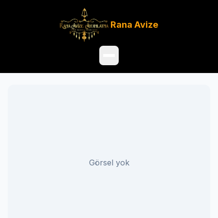
Rana
Avize
Ana Sayfa
Ürünler
Hakkımızda
Görsel yok
Referanslar
Satış Noktaları