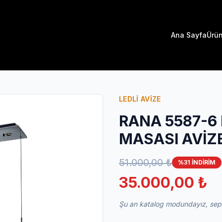
Ana Sayfa
Ürün
LEDLİ AVİZE
RANA 5587-6 
MASASI AVİZ
51.000,00 ₺
%31 İNDİRİM
35.000,00 ₺
Şu an katalog modundayız, sepet