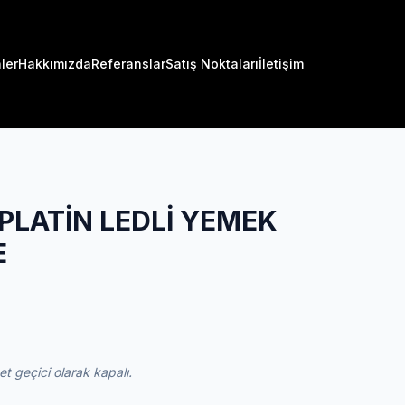
ler
Hakkımızda
Referanslar
Satış Noktaları
İletişim
PLATİN LEDLİ YEMEK
E
 geçici olarak kapalı.