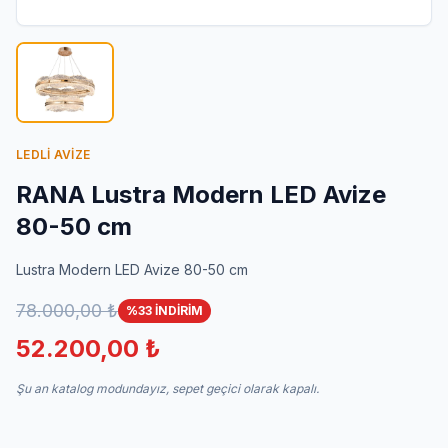
İletişim
LEDLİ AVİZE
RANA Lustra Modern LED Avize
80-50 cm
Lustra Modern LED Avize 80-50 cm
78.000,00 ₺
%33 İNDİRİM
52.200,00 ₺
Şu an katalog modundayız, sepet geçici olarak kapalı.