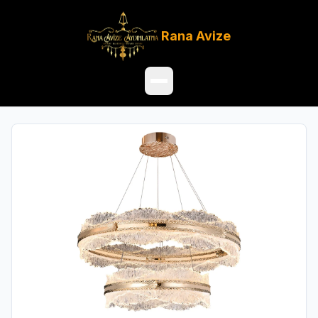
Rana
Avize
Ana Sayfa
Ürünler
Hakkımızda
Referanslar
Satış Noktaları